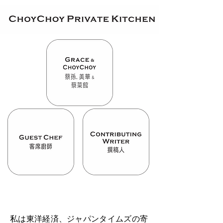
私は東洋経済、ジャパンタイムズの寄